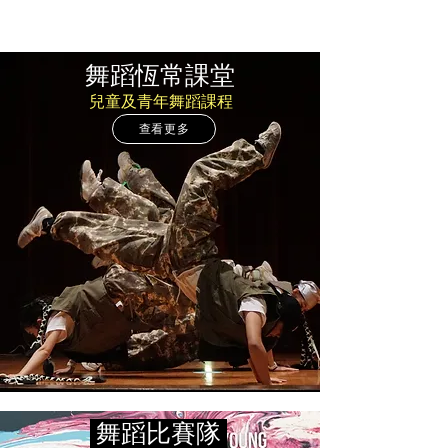
​舞蹈恆常課堂
​兒童及青年舞蹈課程
查看更多
舞蹈​比賽隊