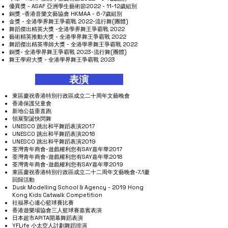
優異獎 - ASAF 亞洲學生藝術節2022 - 11-12歲組別
銅獎 -香港音樂文藝協會 HKMAA - 6-7歲組別
金獎 - 全港學界舞王爭霸戰 2022-流行舞(團體)
舞蹈傑出精英大獎 -全港學界舞王爭霸戰 2022
藝術精英推動大獎 - 全港學界舞王爭霸戰 2022
​舞蹈傑出精英導師大獎 -
全港學界舞王爭霸戰 2022
銅獎- 全
港學界舞王爭霸戰 2023-流行舞(團體)
​舞王學府大獎 - 全
港學界舞王爭霸戰 2023
表演
東區慶祝香港特別行政區成立二十周年文藝晚會
香港保護兒童會
新地公益垂直跑
領展聖誕快閃舞
UNESCO 跳出和平舞蹈表演2017
UNESCO 跳出和平舞蹈表演2018
UNESCO 跳出和平舞蹈表演2019
荃灣青年商會-遊戲權利您有SAY嘉年華2017
荃灣青年商會-遊戲權利您有SAY嘉年華2018
荃灣青年商會-遊戲權利您有SAY嘉年華2019
東區慶祝香港特別行政區成立二十二周年文藝晚會-7.1慶
回歸活動
Dusk Modelling School & Agency - 2019 Hong
Kong Kids Catwalk Competition
社福界心連心籃球賽比賽
香港遊樂場協會三人籃球賽嘉賓表演
日本超市APITA開幕舞蹈表演
YFLife 小太空人計劃舞蹈排演