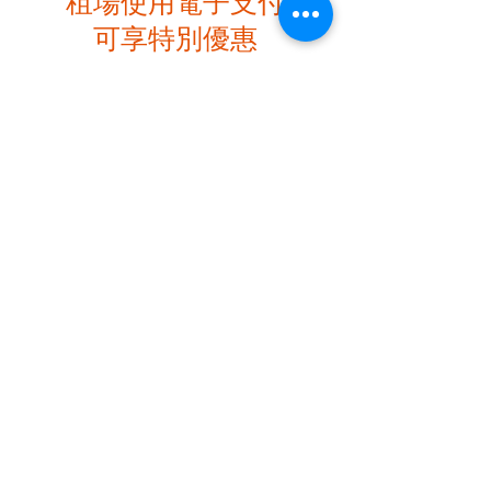
租場使用電子支付
可享特別優惠
優惠條款及細則:
1. 本優惠只適用於Alipay、Payme、八達通、
WeChat Pay、FPS電子方式，不接受其他以外
支付方式 (優惠不包括額外設施租用）
2. 本優惠不得與其他優惠或折扣同時使用
3. 優惠完結後,顧客須以Fortune Wonder ("正
價"或當時的優惠) 租用房間
4. Fortune Wonder保留隨時更改或取消優惠
的權利，以及一切最終決定權
優惠查詢
聯絡我們
電話 :
+852 3758 2055
電
郵 :
info@fortunewonderhk.com
​地址 :
觀塘駿業里8號世貿大樓406及407室