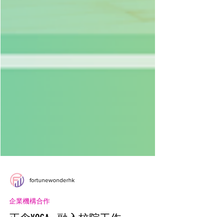
fortunewonderhk