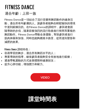
FITNESS DANCE
適合年齡：上班一族
Fitness Dance是一項結合了流行音樂和舞蹈動作的健身活
動，適合所有年齡層的人。讓參與者能夠在輕鬆愉快的環境
中達到鍛煉目的。在Fitness Dance的課程中，參與者會跟
隨導師的步伐，隨著節奏強烈的流行歌曲進行簡單而重複的
舞蹈動作。Fitness Dance帶動全身運動，幫助參與者進行
肌肉伸展和加強，同時也能夠燃燒卡路里，從而達到塑形和
減肥的效果。
Fitness Dance 課程特色：
容易學習的舞步，適合所有舞蹈水平的人；
專業導師的指導，確保參與者能夠安全有效地進行鍛煉；
通過帶氧運動的方式改善體態和健康狀況；
提升心肺功能，增強體力和耐力。
VIDEO
課堂時間表