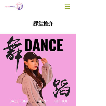
課堂推介
DANCE
JAZZ FUNK
K-POP
HIP HOP