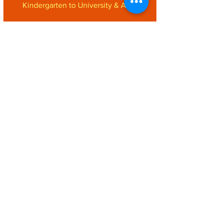
Kindergarten to University & Adult
首次
HK$99
試堂
1st Trial
Class
幼稚園至大學生、在職人士
Kindergarten to University & Adult
首試
HK$369
4堂
1st Trial
Class