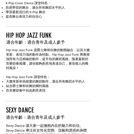
K-Pop Cover Dance 課堂特色：
容易學習的舞步，適合所有舞蹈水平的人
學習最新流行的 K-Pop 舞步
提高舞台表現力和自信心
HIP HOP JAZZ FUNK
適合年齡：
適合
青年及成人參予
Hip Hop Jazz Funk 是爵士舞和街舞的動態融合，以其大膽
革新、表現力強的動作為特點。Hip Hop Jazz Funk 將教授
強而有力且精確的動作，提升你的舞蹈風格。隨著最新的
音樂節奏搖擺，讓你能夠創意地表達自己，展現個人的獨
特風采！
Hip Hop Jazz Funk 課堂特色：
大膽革新和高能量的舞蹈動作，適合所有舞蹈水平的人
結合爵士舞和街舞的獨特風格
在音樂節奏中自由創意表現
SEXY DANCE
適合年齡：
適合
青年及成人參予
Sexy Dance 讓大家一起擁抱內在的魅力和自信。
Sexy Dance 專注於女性化型態、流暢和誘惑的身體