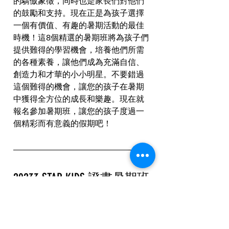
的驕傲象徵，同時也是家長們對他們
的鼓勵和支持。現在正是為孩子選擇
一個有價值、有趣的暑期活動的最佳
時機！這8個精選的暑期班將為孩子們
提供難得的學習機會，培養他們所需
的各種素養，讓他們成為充滿自信、
創造力和才華的小小明星。不要錯過
這個難得的機會，讓您的孩子在暑期
中獲得全方位的成長和樂趣。現在就
報名參加暑期班，讓您的孩子度過一
個精彩而有意義的假期吧！
20233 STAR KIDS 證書暑期班
為4至12歲 - 小朋友提供一系列拓展潛
能的暑期活動訓練
證書暑期班