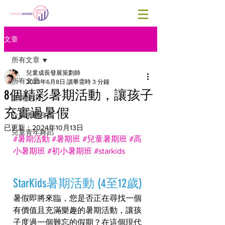
文章
所有文章
兒童成長發展策劃師
所有文章
2023年6月8日
讀畢需時 3 分鐘
8個精彩暑期活動，讓孩子
營商資訊
充實過暑假
企業機構合作
已更新：
2024年10月13日
兒童青年舞蹈
#暑期活動
#暑期班
#兒童暑期班
#高
小暑期班
#初小暑期班
#starkids
StarKids暑期活動 (4至12歲)
暑假即將來臨，您是否正在尋找一個
有價值且充滿樂趣的暑期活動，讓孩
子度過一個難忘的假期？在這個現代